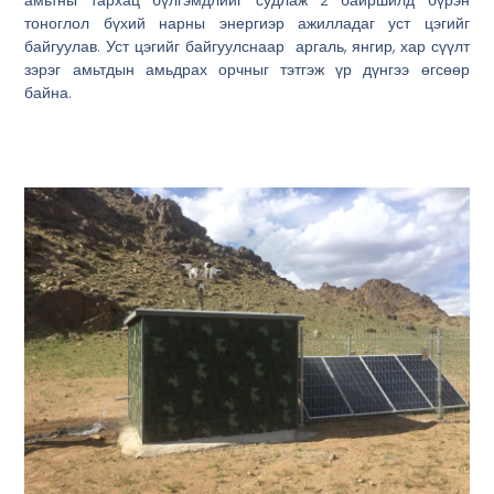
амьтны тархац бүлгэмдлийг судлаж 2 байршилд бүрэн
тоноглол бүхий нарны энергиэр ажилладаг уст цэгийг
байгуулав. Уст цэгийг байгуулснаар аргаль, янгир, хар сүүлт
зэрэг амьтдын амьдрах орчныг тэтгэж үр дүнгээ өгсөөр
байна.