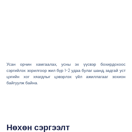
Усан орчин хамгаалах, усны эх үүсвэр бохирдохоос
сэргийлэх зорилгоор жил бүр 1-2 удаа булаг шанд, задгай уст
цэгийн хог хяагдлыг цэвэрлэх үйл ажиллагааг зохион
байгуулж байна.
Нөхөн сэргээлт