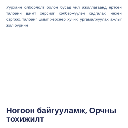
Уурхайн олборлолт болон бусад үйл ажиллагаанд өртсөн
талбайн шимт хөрсийг хэлбэржүүлэн хадгалах, нөхөн
сэргээх, талбайг шимт хөрсөөр хучих, ургамалжуулах ажлыг
жил бүрийн
Ногоон байгууламж, Орчны
тохижилт