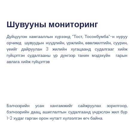
Шувууны мониторинг
Дүйцүүлэн хамгааллын хүрээнд “Тост, Тосонбумба”-н нуруу
орчимд шувуудын нүүдлийн, үржлийн, өвөлжилтийн, суурин,
үеийг дайруулан 3 жилийн хугацаанд судалгааг хийж
гүйцэтгэн судалгааны үр дүнгээр танин мэдэхүйн гарын
авлага хийж гүйцэтгэв
Бэлчээрийн усан хангамжийг сайжруулах зорилгоор,
бэлчээрийн даац, ашиглалтын судалгаанд үндэслэн жил бүр
1-2 худаг гарган орон нутагт хүлээлгэн өгч байна.