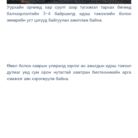
Уурхайн орчимд хар сүүлт зээр түгээмэл тархах бөгөөд
бэлчээрлэлтийн 3-4 байршилд идэш тэжээлийн болон
зөөврийн уст цэгүүд байгуулан ажиллаж байна.
Өвөл болон хаврын улиралд зэрлэг ан амьтдын идэш тэжээл
дутмаг үед сум орон нутагтай хамтран биотехникийн арга
хэмжээг авч хэрэгжүүлж байна.