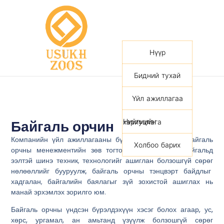
Нүүр
Бидний тухай
Үйл ажиллагаа
Байгаль орчин
Нийгмийн хариуцлага
Компанийн үйл ажиллагааны бүхий л үе шатанд байгаль
Холбоо барих
орчны менежментийн зөв тогтолцоог бүрдүүлж, байгальд
ээлтэй шинэ техник, технологийг ашиглан болзошгүй сөрөг
нөлөөллийг бууруулж, байгаль орчны тэнцвэрт байдлыг
хадгалан, байгалийн баялагыг зүй зохистой ашиглах нь
манай эрхэмлэх зорилго юм.
Байгаль орчны үндсэн бүрэлдэхүүн хэсэг болох
агаар, ус,
хөрс, ургамал, ан амьтан
д үзүүлж болзошгүй сөрөг