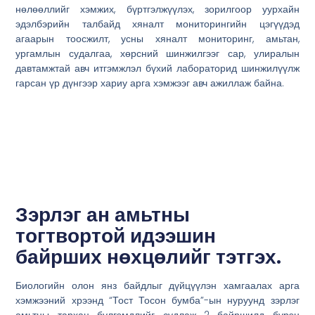
нөлөөллийг хэмжих, бүртгэлжүүлэх, зорилгоор уурхайн
эдэлбэрийн талбайд хяналт мониторингийн цэгүүдэд
агаарын тоосжилт, усны хяналт мониторинг, амьтан,
ургамлын судалгаа, хөрсний шинжилгээг сар, улиралын
давтамжтай авч итгэмжлэл бүхий лабораторид шинжилүүлж
гарсан үр дүнгээр хариу арга хэмжээг авч ажиллаж байна.
Зэрлэг ан амьтны
тогтвортой идээшин
байрших нөхцөлийг тэтгэх.
Биологийн олон янз байдлыг дүйцүүлэн хамгаалах арга
хэмжээний хрээнд “Тост Тосон бумба”-ын нуруунд зэрлэг