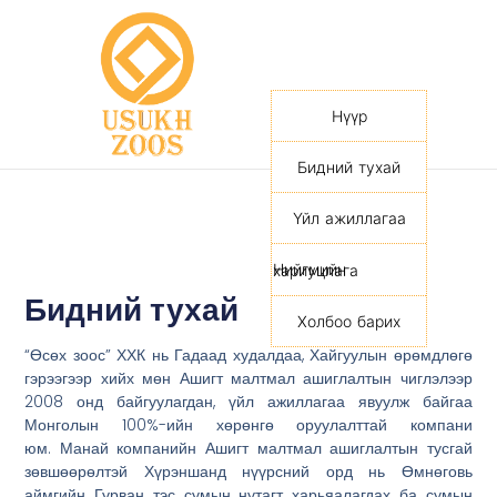
Нүүр
Бидний тухай
Үйл ажиллагаа
Нийгмийн хариуцлага
Бидний тухай
Холбоо барих
“Өсөх зоос” ХХК нь Гадаад худалдаа, Хайгуулын өрөмдлөгө
гэрээгээр хийх мөн Ашигт малтмал ашиглалтын чиглэлээр
2008 онд байгуулагдан, үйл ажиллагаа явуулж байгаа
Монголын 100%-ийн хөрөнгө оруулалттай компани
юм. Манай компанийн Ашигт малтмал ашиглалтын тусгай
зөвшөөрөлтэй Хүрэншанд нүүрсний орд нь Өмнөговь
аймгийн Гурван тэс сумын нутагт харьяалагдах ба сумын