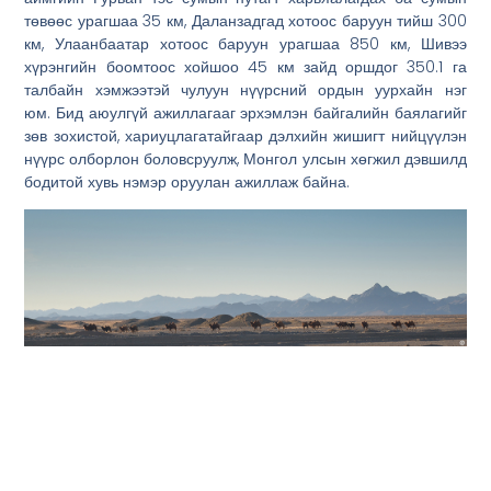
төвөөс урагшаа 35 км, Даланзадгад хотоос баруун тийш 300
км, Улаанбаатар хотоос баруун урагшаа 850 км, Шивээ
хүрэнгийн боомтоос хойшоо 45 км зайд оршдог 350.1 га
талбайн хэмжээтэй чулуун нүүрсний ордын уурхайн нэг
юм. Бид аюулгүй ажиллагааг эрхэмлэн байгалийн баялагийг
зөв зохистой, хариуцлагатайгаар дэлхийн жишигт нийцүүлэн
нүүрс олборлон боловсруулж, Монгол улсын хөгжил дэвшилд
бодитой хувь нэмэр оруулан ажиллаж байна.