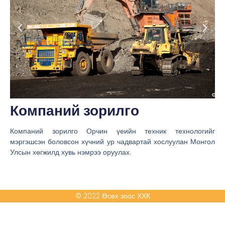
Компаний зорилго
Компаний зорилго Орчин үеийн техник технологийг
мэргэшсэн боловсон хүчний ур чадвартай хослуулан Монгол
Улсын хөгжилд хувь нэмрээ оруулах.
© 2022 Өсөх зоос ХХК