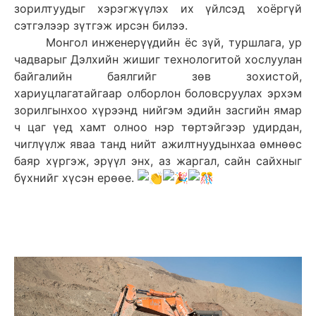
зорилтуудыг хэрэгжүүлэх их үйлсэд хоёргүй
сэтгэлээр зүтгэж ирсэн билээ.
Монгол инженерүүдийн ёс зүй, туршлага, ур
чадварыг Дэлхийн жишиг технологитой хослуулан
байгалийн баялгийг зөв зохистой,
хариуцлагатайгаар олборлон боловсруулах эрхэм
зорилгынхоо хүрээнд нийгэм эдийн засгийн ямар
ч цаг үед хамт олноо нэр төртэйгээр удирдан,
чиглүүлж яваа танд нийт ажилтнуудынхаа өмнөөс
баяр хүргэж, эрүүл энх, аз жаргал, сайн сайхныг
бүхнийг хүсэн ерөөе.