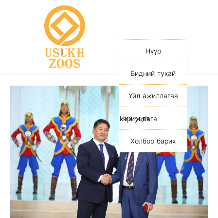
Нүүр
Бидний тухай
Үйл ажиллагаа
Нийгмийн хариуцлага
Холбоо барих