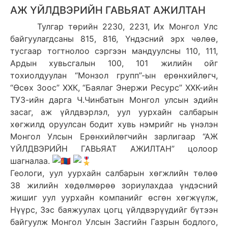
АЖ ҮЙЛДВЭРИЙН ГАВЬЯАТ АЖИЛТАН
Тулгар төрийн 2230, 2231, Их Монгол Улс
байгуулагдсаны 815, 816, Үндэсний эрх чөлөө,
тусгаар тогтнолоо сэргээн мандуулсны 110, 111,
Ардын хувьсгалын 100, 101 жилийн ойг
тохиолдуулан “Монзол групп”-ын ерөнхийлөгч,
“Өсөх Зоос” ХХК, “Баялаг Энержи Ресурс” ХХК-ийн
ТУЗ-ийн дарга Ч.Чинбатын Монгол улсын эдийн
засаг, аж үйлдвэрлэл, уул уурхайн салбарын
хөгжилд оруулсан бодит хувь нэмрийг нь үнэлэн
Монгол Улсын Ерөнхийлөгчийн зарлигаар “АЖ
ҮЙЛДВЭРИЙН ГАВЬЯАТ АЖИЛТАН” цолоор
шагналаа.
Геологи, уул уурхайн салбарын хөгжлийн төлөө
38 жилийн хөдөлмөрөө зориулахдаа үндэсний
жишиг уул уурхайн компанийг өсгөн хөгжүүлж,
Нүүрс, Зэс баяжуулах цогц үйлдвэрүүдийг бүтээн
байгуулж Монгол Улсын Засгийн Газрын бодлого,