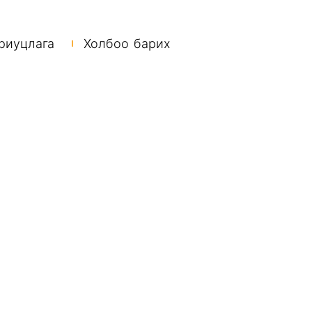
риуцлага
Холбоо барих