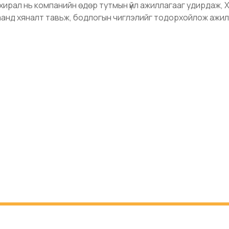
ахирал нь компанийн өдөр тутмын үйл ажиллагааг удирдаж,
гаанд хяналт тавьж, бодлогын чиглэлийг тодорхойлож ажил