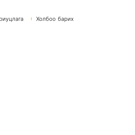
риуцлага
Холбоо барих